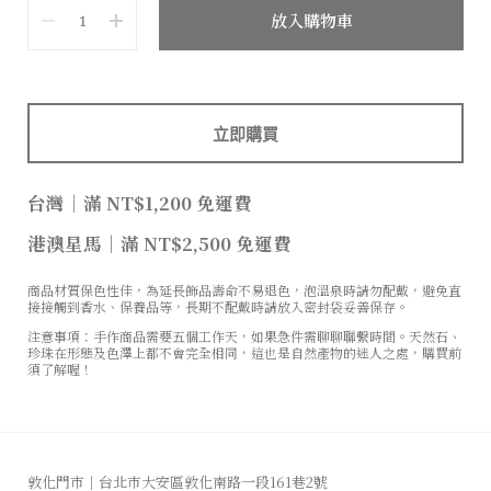
數量
放入購物車
立即購買
台灣
｜
滿 NT$1,200 免運費
港澳星馬
｜
滿 NT$2,500 免運費
商品材質保色性佳，為延長飾品壽命不易退色，泡溫泉時請勿配戴，避免直
接接觸到香水、保養品等，長期不配戴時請放入密封袋妥善保存。
注意事項：手作商品需要五個工作天，如果急件需聊聊聯繫時間。天然石、
珍珠在形態及色澤上都不會完全相同，這也是自然產物的迷人之處，購買前
須了解喔！
敦化門市│台北市大安區敦化南路一段161巷2號