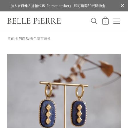
關閉
加入會員輸入折扣代碼「newmember」 即可獲得50元購物金！
購物車
0
跳至內容
首頁
/
系列商品
/
青色塞瓦雕像