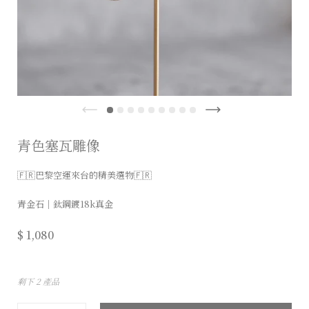
青色塞瓦雕像
🇫🇷巴黎空運來台的精美選物🇫🇷
青金石｜鈦鋼鍍18k真金
$ 1,080
剩下 2 產品