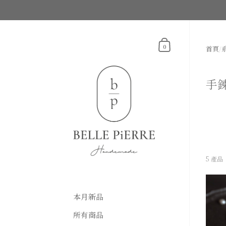
跳至內容
購物車
0
首頁
/
手
5 產品
本月新品
所有商品