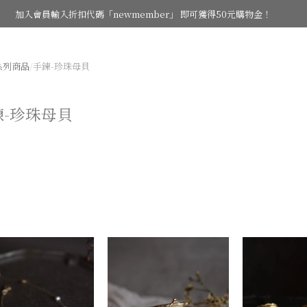
加入會員輸入折扣代碼「newmember」 即可獲得50元購物金！
系列商品
/
手鍊-珍珠母貝
鍊-珍珠母貝