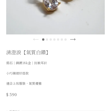
清澄淚【氣質白鑽】
鋯石｜銅鍍18k金｜抗敏耳針
小巧精緻好搭款
適合上班服裝，氣質優雅
$ 590