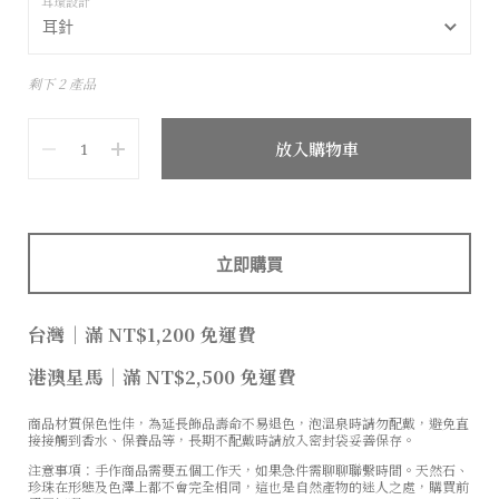
耳環設計
剩下 2 產品
數量
放入購物車
立即購買
台灣
｜
滿 NT$1,200 免運費
港澳星馬
｜
滿 NT$2,500 免運費
商品材質保色性佳，為延長飾品壽命不易退色，泡溫泉時請勿配戴，避免直
接接觸到香水、保養品等，長期不配戴時請放入密封袋妥善保存。
注意事項：手作商品需要五個工作天，如果急件需聊聊聯繫時間。天然石、
珍珠在形態及色澤上都不會完全相同，這也是自然產物的迷人之處，購買前