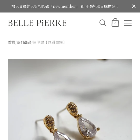
關閉
加入會員輸入折扣代碼「newmember」 即可獲得50元購物金！
購物車
0
跳至內容
首頁
/
系列商品
/
清澄淚【氣質白鑽】