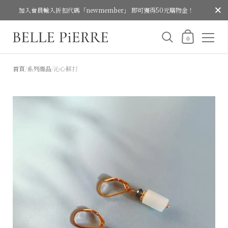
關閉
加入會員輸入折扣代碼「newmember」 即可獲得50元購物金！
購物車
0
跳至內容
首頁
/
系列商品
/
沁心蘇打