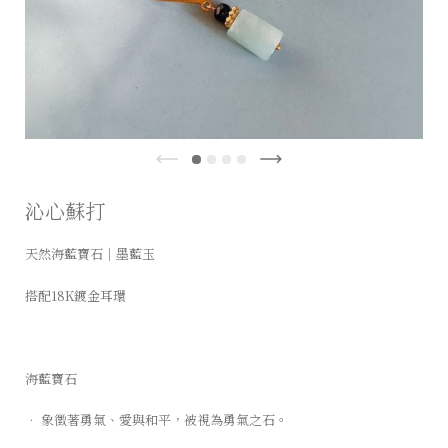
沁心蘇打
天然海藍寶石
｜
墨藍玉
搭配18K鍍金耳環
海藍寶石
• 象徵著勇氣、愛與和平，被視為勇氣之石。