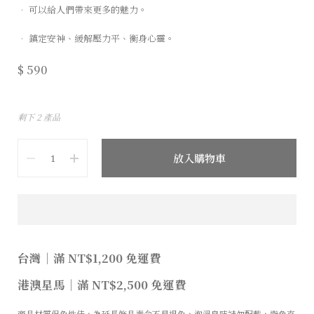
• 可以給人們帶來更多的魅力。
• 鎮定安神、緩解壓力平、衡身心靈。
$ 590
剩下 2 產品
數量
放入購物車
台灣
｜
滿 NT$1,200 免運費
港澳星馬
｜
滿 NT$2,500 免運費
商品材質保色性佳，為延長飾品壽命不易退色，泡溫泉時請勿配戴，避免直