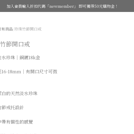
加入會員輸入折扣代碼「newmember」 即可獲得50元購物金！
所有商品
/
珍珠竹節開口戒
竹節開口戒
水珍珠｜銅鍍18k金
16-18mm｜有開口尺寸可微
潔白的天然淡水珍珠
竹節戒托設計
中帶有個性的感覺